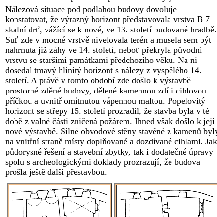
Nálezová situace pod podlahou budovy dovoluje
konstatovat, že výrazný horizont představovala vrstva B 7 –
skalní drť, vážící se k nové, ve 13. století budované hradbě.
Suť zde v mocné vrstvě nivelovala terén a musela sem být
nahrnuta již záhy ve 14. století, neboť překryla původní
vrstvu se staršími památkami předchozího věku. Na ni
dosedal tmavý hlinitý horizont s nálezy z vyspělého 14.
století. A právě v tomto období zde došlo k výstavbě
prostorné zděné budovy, dělené kamennou zdí i cihlovou
příčkou a uvnitř omítnutou vápennou maltou. Popelovitý
horizont se střepy 15. století prozradil, že stavba byla v té
době z valné části zničená požárem. Ihned však došlo k její
nové výstavbě. Silné obvodové stěny stavěné z kamenů byl
na vnitřní straně místy doplňované a dozdívané cihlami. Jak
půdorysné řešení a stavební zbytky, tak i dodatečné úpravy
spolu s archeologickými doklady prozrazují, že budova
prošla ještě další přestavbou.