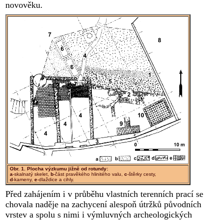
novověku.
Obr. 1. Plocha výzkumu jižně od rotundy:
a
-skalnatý skelet,
b
-část pravěkého hlinitého valu,
c
-štěrky cesty,
d
-kameny,
e
-dlaždice a cihly.
Před zahájením i v průběhu vlastních terenních prací se
chovala naděje na zachycení alespoň útržků původních
vrstev a spolu s nimi i výmluvných archeologických