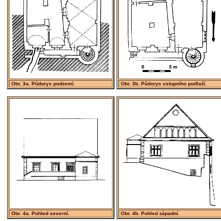
Obr. 3a. Půdorys podzemí.
Obr. 3b. Půdorys vstupního podlaží.
Obr. 4a. Pohled severní.
Obr. 4b. Pohled západní.