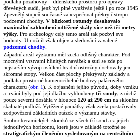
podlahu požahovny – dílenského prostoru pro opravy
dřevěných sudů, jenž byl plně využíván ještě i po roce 1945
Zpevnělý stupeň současně zabezpečoval překrytí stropu
podzemní chodby.
V blízkosti rotundy dosahovalo
maximální zahloubení odtěžené skály více než tři metry
výšky.
Pro archeology celý tento areál tak pozbyl své
hodnoty. Umožnil však objev a sledování zavalené
podzemní chodby
.
Západní areál výzkumu měl zcela odlišný charakter. Pod
mocnými vrstvami hlinitých navážek a sutí se zde po
nejstarším vývoji osídlení hradní ostrožny dochovaly jen
skromné stopy. Velkou část plochy překrývaly základy a
podlaha prostorné kamenocihelné budovy palácového
charakteru (
obr. 1
). K objasnění jejího původu, doby vzniku
a trvání byly pod její dlažbu vyhloubeny
tři sondy
, z nichž
pouze severní dosáhla v hloubce
120 až 290 cm
na skloněn
skalnaté podloží. Vytěžené památky však zcela postačovaly
zodpovězení základních otázek o významu stavby.
Soubor keramických zlomků ze všech tří sond a z jejich
jednotlivých horizontů, které jsou v základě totožné se
stratigrafickým členěním vysledovaným na centrálním