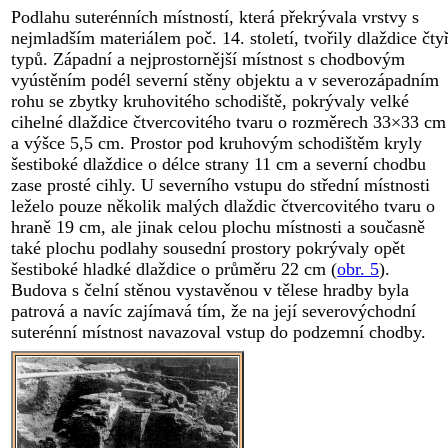
Podlahu suterénních místností, která překrývala vrstvy s
nejmladším materiálem poč. 14. století, tvořily dlaždice čty
typů. Západní a nejprostornější místnost s chodbovým
vyústěním podél severní stěny objektu a v severozápadním
rohu se zbytky kruhovitého schodiště, pokrývaly velké
cihelné dlaždice čtvercovitého tvaru o rozměrech 33×33 cm
a výšce 5,5 cm. Prostor pod kruhovým schodištěm kryly
šestiboké dlaždice o délce strany 11 cm a severní chodbu
zase prosté cihly. U severního vstupu do střední místnosti
leželo pouze několik malých dlaždic čtvercovitého tvaru o
hraně 19 cm, ale jinak celou plochu místnosti a současně
také plochu podlahy sousední prostory pokrývaly opět
šestiboké hladké dlaždice o průměru 22 cm (
obr. 5
).
Budova s čelní stěnou vystavěnou v tělese hradby byla
patrová a navíc zajímavá tím, že na její severovýchodní
suterénní místnost navazoval vstup do podzemní chodby.