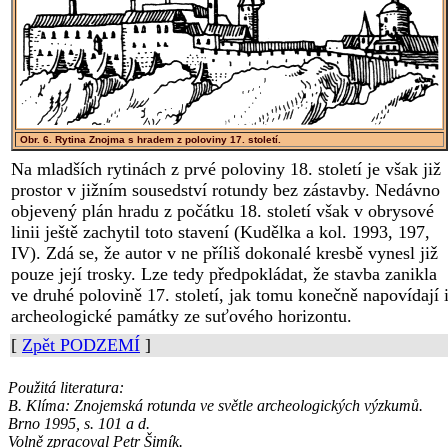
Obr. 6. Rytina Znojma s hradem z poloviny 17. století.
Na mladších rytinách
z prvé poloviny 18. století je však již
prostor v jižním sousedství rotundy bez zástavby. Nedávno
objevený plán hradu z počátku 18. století však v obrysové
linii ještě zachytil toto stavení (Kudělka a kol. 1993, 197,
IV). Zdá se, že autor v ne příliš dokonalé kresbě vynesl již
pouze její trosky. Lze tedy předpokládat, že stavba zanikla
ve druhé polovině 17. století, jak tomu konečně napovídají 
archeologické památky ze suťového horizontu.
[
Zpět PODZEMÍ
]
Použitá literatura:
B. Klíma: Znojemská rotunda ve světle archeologických výzkumů.
Brno 1995, s. 101 a d.
Volně zpracoval Petr Šimík.