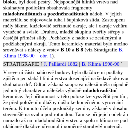
bloku
, byl dosti pestrý. Nejspodnější hlinitá vrstva nad
skalnatým podložím obsahovala fragmenty
mladohradištních a pozdněhradištních
nádob. V jejich
materiálu se objevovala tuha i šupinková slída. Zastoupení
měly šikmé, kuželovitě seříznuté okraje, ale i okraje vzhůru
vytažené a svislé. Druhou, mladší skupinu tvořily střepy s
častější příměsí slídy. Pocházely z nádob se zesílenými a
podžlabenými okraji. Tento keramický materiál bylo možno
srovnávat s nálezy z vrstev
B 10
a
B 8
(viz Stratigrafie
B.
Klíma 1998-90 – obr. 1
).
STRATIGRAFIE [
J. Palliardi 1882
|
B. Klíma 1998-90
]
V severní části palácové budovy byla dlaždicemi podlahy
zjištěna jen slabá hlinitá vrstva dosedající na šedavě okrovo
skalnatou drť. Odtud získaná souprava nálezů měla nápadn
jednotný charakter a náležela výlučně
mladohradištní
keramice. Její přítomnost v této poloze lze vysvětlit jen tím,
že před položením dlažby došlo ke konečnému vyrovnání
terénu. K tomuto účelu posloužily zeminy získané v dosahu
staveniště na svahu pod rotundou. Tam se při jejich odebrán
narazilo až na mladohradištní vrstvu a spolu s hlínou se pod
ukládané dlaždice přesunul i poměrně starobylý materiál.