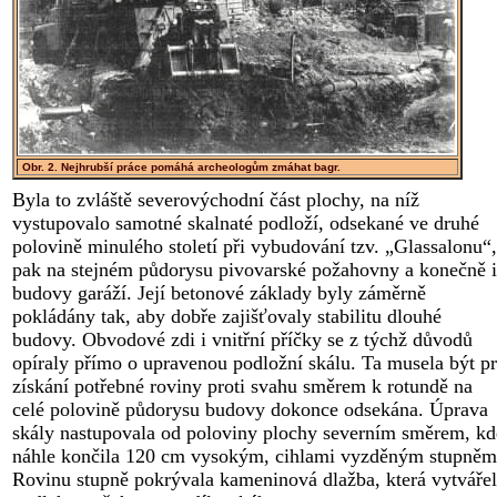
Obr. 2. Nejhrubší práce pomáhá archeologům zmáhat bagr.
Byla to zvláště severovýchodní část plochy, na níž
vystupovalo samotné skalnaté podloží, odsekané ve druhé
polovině minulého století při vybudování tzv. „Glassalonu“,
pak na stejném půdorysu pivovarské požahovny a konečně i
budovy garáží. Její betonové základy byly záměrně
pokládány tak, aby dobře zajišťovaly stabilitu dlouhé
budovy. Obvodové zdi i vnitřní příčky se z týchž důvodů
opíraly přímo o upravenou podložní skálu. Ta musela být p
získání potřebné roviny proti svahu směrem k rotundě na
celé polovině půdorysu budovy dokonce odsekána. Úprava
skály nastupovala od poloviny plochy severním směrem, kd
náhle končila 120 cm vysokým, cihlami vyzděným stupněm
Rovinu stupně pokrývala kameninová dlažba, která vytváře