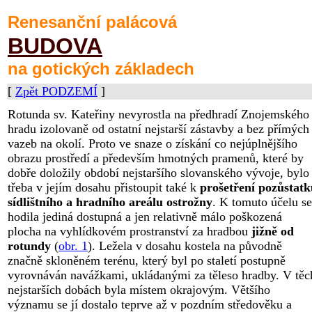
Renesanční
palácová
BUDOVA
na gotických základech
[
Zpět PODZEMÍ
]
Rotunda sv. Kateřiny nevyrostla na předhradí Znojemského
hradu izolovaně od ostatní nejstarší zástavby a bez přímých
vazeb na okolí. Proto ve snaze o získání co nejúplnějšího
obrazu prostředí a především hmotných pramenů, které by
dobře doložily období nejstaršího slovanského vývoje, bylo
třeba v jejím dosahu přistoupit také k
prošetření pozůstatk
sídlištního a hradního areálu ostrožny
. K tomuto účelu se
hodila jediná dostupná a jen relativně málo poškozená
plocha na vyhlídkovém prostranství za hradbou
jižně od
rotundy
(
obr. 1
). Ležela v dosahu kostela na původně
značně skloněném terénu, který byl po staletí postupně
vyrovnáván navážkami, ukládanými za těleso hradby. V těc
nejstarších dobách byla místem okrajovým. Většího
významu se jí dostalo teprve až v pozdním středověku a