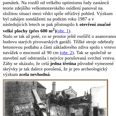
památek. Na rozdíl od velkého optimismu řady zastánců
teorie zdejšího velkomoravského osídlení panoval na
složitou situaci mezi vědci spíše střízlivý pohled. Výzkum
byl zahájen sondážemi na podzim roku 1987 a v
následujících letech se pak přistoupilo k
otevření značně
2
velké plochy (přes 600 m
)
(
obr. 1
).
Stalo se tak až poté, co se prostor ještě rozšířil o asanovano
budovu starých pivovarských garáží. Těžké stroje odebraly
betonovou podlahu a části základového zdiva spolu s vrstv
navážek o mocnosti až 90 cm (
obr. 2
). Tak se společně se
stavební sutí odstranila i nejvíce porušovaná svrchní vrstva.
Záhy se ukázalo, že celá
jedna třetina
původně vymezené
skrývky je tak dalece porušená, že je pro archeologický
výzkum
zcela nevhodná
.