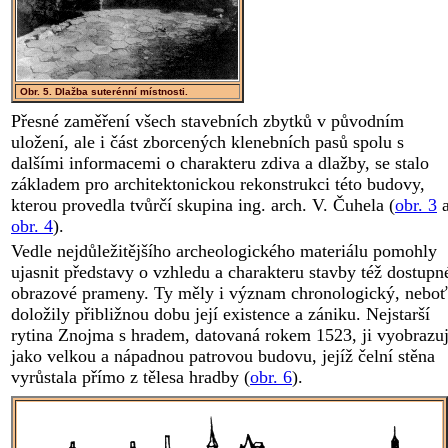
Obr. 5. Dlažba suterénní místnosti.
Přesné zaměření všech stavebních zbytků v původním
uložení, ale i část zborcených klenebních pasů spolu s
dalšími informacemi o charakteru zdiva a dlažby, se stalo
základem pro architektonickou rekonstrukci této budovy,
kterou provedla tvůrčí skupina ing. arch. V. Čuhela (
obr. 3
obr. 4
).
Vedle nejdůležitějšího archeologického materiálu pomohly
ujasnit představy o vzhledu a charakteru stavby též dostupn
obrazové prameny. Ty měly i význam chronologický, neboť
doložily přibližnou dobu její existence a zániku. Nejstarší
rytina Znojma s hradem, datovaná rokem 1523, ji vyobrazu
jako velkou a nápadnou patrovou budovu, jejíž čelní stěna
vyrůstala přímo z tělesa hradby (
obr. 6
).