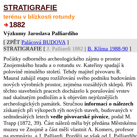
STRATIGRAFIE
terénu v blízkosti rotundy
1882
Výzkumy Jaroslava Palliardiho
[ ZPĚT
Palácová BUDOVA
]
STRATIGRAFIE [
J. Palliardi 1882
|
B. Klíma 1988-90
]
Počátky odborného archeologického zájmu o prostor
Znojemského hradu a o rotundu sv. Kateřiny spadají k
polovině minulého století. Tehdy majitel pivovaru R.
Maural zahájil etapu rozšiřování svého podniku budováním
nových výrobních prostor, zejména rozsáhlých sklepů. Při
těchto stavebních pracech docházelo k porušování vrstev
nad skalnatým podložím a k objevům nejrůznějších
archeologických památek. Stručnou
informaci o nálezech
získaných při výkopech rýh nových staveb, budovaných v
sedmdesátých letech
vedle pivovarské pivnice
, podal M.
Trapp (1872, 39). Část nálezů měla být předána Městskému
muzeu ve Znojmě a část měli vlastnit A. Komers, profesor
na gymnáziu, a J. Palliardi. Později se však od J. Palliardih