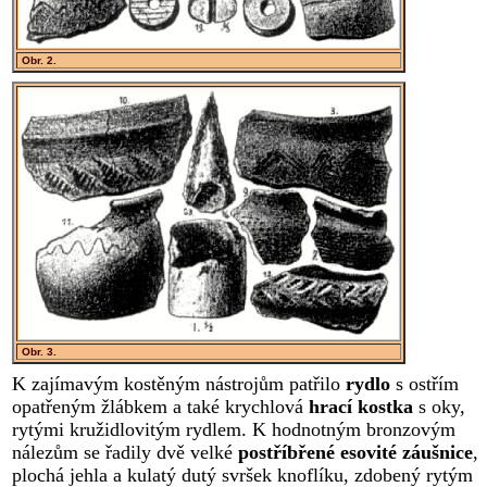
Obr. 2.
Obr. 3.
K zajímavým kostěným nástrojům patřilo
rydlo
s ostřím
opatřeným žlábkem a také krychlová
hrací kostka
s oky,
rytými kružidlovitým rydlem. K hodnotným bronzovým
nálezům se řadily dvě velké
postříbřené esovité záušnice
,
plochá jehla a kulatý dutý svršek knoflíku, zdobený rytým