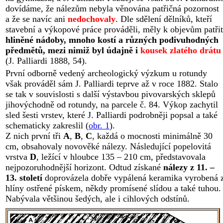
dovídáme, že nálezům nebyla věnována patřičná pozornost
a že se navíc ani
nedochovaly
. Dle sdělení dělníků, kteří
stavební a výkopové práce prováděli, měly k objevům patřit
hliněné nádoby, mnoho kostí a různých podivuhodných
předmětů, mezi nimiž byl údajně i
kousek zlatého drátu
(J. Palliardi 1888, 54).
První odborně vedený archeologický výzkum u rotundy
však prováděl sám J. Palliardi teprve až v roce 1882. Stalo
se tak v souvislosti s další výstavbou pivovarských sklepů
jihovýchodně od rotundy, na parcele č. 84. Výkop zachytil
sled šesti vrstev, které J. Palliardi podrobněji popsal a také
schematicky zakreslil (
obr. 1
).
Z nich první tři
A
,
B
,
C
, každá o mocnosti minimálně 30
cm, obsahovaly novověké nálezy. Následující popelovitá
vrstva
D
, ležící v hloubce 135 – 210 cm, představovala
nejpozoruhodnější horizont. Odtud získané
nálezy z 11. –
13. století
doprovázela dobře vypálená keramika vyrobená 
hlíny ostřené pískem, někdy promísené slídou a také tuhou.
Nabývala většinou šedých, ale i cihlových odstínů.