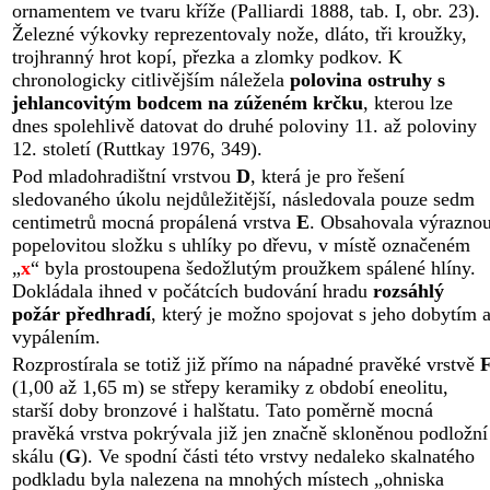
ornamentem ve tvaru kříže (Palliardi 1888, tab. I, obr. 23).
Železné výkovky reprezentovaly nože, dláto, tři kroužky,
trojhranný hrot kopí, přezka a zlomky podkov. K
chronologicky citlivějším náležela
polovina ostruhy s
jehlancovitým bodcem na zúženém krčku
, kterou lze
dnes spolehlivě datovat do druhé poloviny 11. až poloviny
12. století (Ruttkay 1976, 349).
Pod mladohradištní vrstvou
D
, která je pro řešení
sledovaného úkolu nejdůležitější, následovala pouze sedm
centimetrů mocná propálená vrstva
E
. Obsahovala výrazno
popelovitou složku s uhlíky po dřevu, v místě označeném
„
x
“ byla prostoupena šedožlutým proužkem spálené hlíny.
Dokládala ihned v počátcích budování hradu
rozsáhlý
požár předhradí
, který je možno spojovat s jeho dobytím 
vypálením.
Rozprostírala se totiž již přímo na nápadné pravěké vrstvě
(1,00 až 1,65 m) se střepy keramiky z období eneolitu,
starší doby bronzové i halštatu. Tato poměrně mocná
pravěká vrstva pokrývala již jen značně skloněnou podložní
skálu (
G
). Ve spodní části této vrstvy nedaleko skalnatého
podkladu byla nalezena na mnohých místech „ohniska