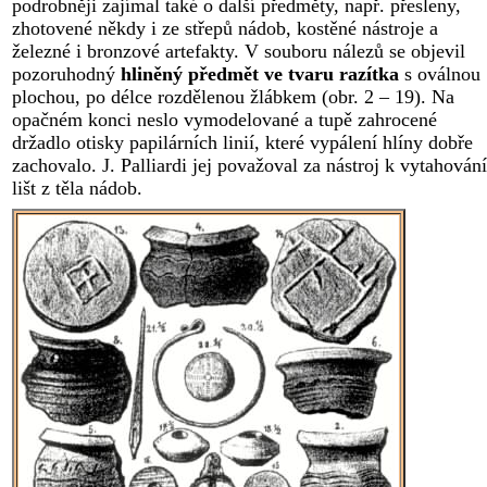
podrobněji zajímal také o další předměty, např. přesleny,
zhotovené někdy i ze střepů nádob, kostěné nástroje a
železné i bronzové artefakty. V souboru nálezů se objevil
pozoruhodný
hliněný předmět ve tvaru razítka
s oválnou
plochou, po délce rozdělenou žlábkem (obr. 2 – 19). Na
opačném konci neslo vymodelované a tupě zahrocené
držadlo otisky papilárních linií, které vypálení hlíny dobře
zachovalo. J. Palliardi jej považoval za nástroj k vytahování
lišt z těla nádob.