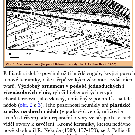
Obr. 1. Sled vrstev ve výkopu v blízkosti rotundy dle J. Palliardiho (r. 1888).
Palliardi si dobře povšiml užití hnědé engoby kryjící povrch
tuhové keramiky, dále střepů velkých zásobnic i zvláštních
tvarů. Výzdobný
ornament v podobě jednoduchých i
vícenásobných vlnic
, rýh či hřebenovitých vrypů
charakterizoval jako vkusný, umístěný v podhrdlí a na těle
nádob (
obr. 2
a
3
). Jeho pozornosti neunikly ani
plastické
značky na dnech nádob
(v podobě čtverců, mřížoví a
kruhů s křížem), ale i reparační otvory ve střepech. V nich
viděl otvory k zavěšení. Kromě keramiky, kterou nedávno
nově zhodnotil R. Nekuda (1989, 137-159), se J. Palliardi