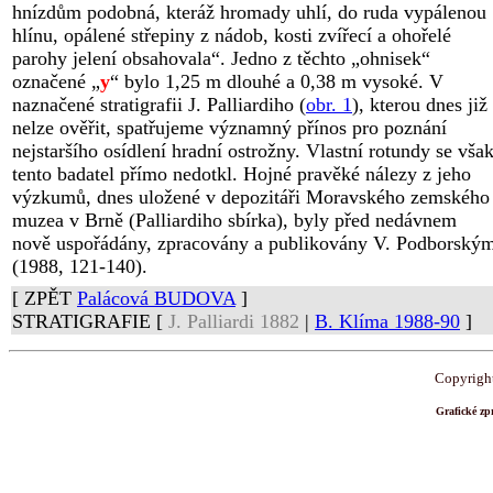
hnízdům podobná, kteráž hromady uhlí, do ruda vypálenou
hlínu, opálené střepiny z nádob, kosti zvířecí a ohořelé
parohy jelení obsahovala“. Jedno z těchto „ohnisek“
označené „
y
“ bylo 1,25 m dlouhé a 0,38 m vysoké. V
naznačené stratigrafii J. Palliardiho (
obr. 1
), kterou dnes již
nelze ověřit, spatřujeme významný přínos pro poznání
nejstaršího osídlení hradní ostrožny. Vlastní rotundy se vša
tento badatel přímo nedotkl. Hojné pravěké nálezy z jeho
výzkumů, dnes uložené v depozitáři Moravského zemského
muzea v Brně (Palliardiho sbírka), byly před nedávnem
nově uspořádány, zpracovány a publikovány V. Podborský
(1988, 121-140).
[ ZPĚT
Palácová BUDOVA
]
STRATIGRAFIE [
J. Palliardi 1882
|
B. Klíma 1988-90
]
Copyrigh
Grafické z