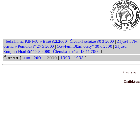
[
Jednání na PdF MU v Brně 8.2.2000
|
Členská schůze 30.3.2000
|
Zájezd „VM-
centra v Pomoraví“ 27.5.2000
|
Otevření „Jižní cesty“ 30.6.2000
|
Zájezd
Znojmo-Hradiště 12.8.2000
|
Členská schůze 18.11.2000
]
Činnost [
|
2001
|
2000
|
1999
|
1998
]
2008
Copyrigh
Grafické z