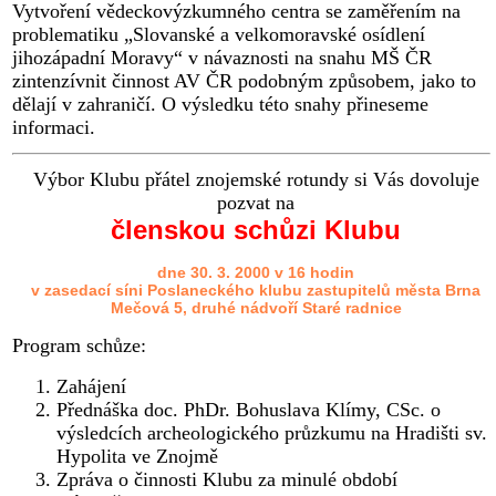
Vytvoření vědeckovýzkumného centra se zaměřením na
problematiku „Slovanské a velkomoravské osídlení
jihozápadní Moravy“ v návaznosti na snahu MŠ ČR
zintenzívnit činnost AV ČR podobným způsobem, jako to
dělají v zahraničí. O výsledku této snahy přineseme
informaci.
Výbor Klubu přátel znojemské rotundy si Vás dovoluje
pozvat na
členskou schůzi Klubu
dne 30. 3. 2000 v 16 hodin
v zasedací síni Poslaneckého klubu zastupitelů města Brna
Mečová 5, druhé nádvoří Staré radnice
Program schůze:
Zahájení
Přednáška doc. PhDr. Bohuslava Klímy, CSc. o
výsledcích archeologického průzkumu na Hradišti sv.
Hypolita ve Znojmě
Zpráva o činnosti Klubu za minulé období