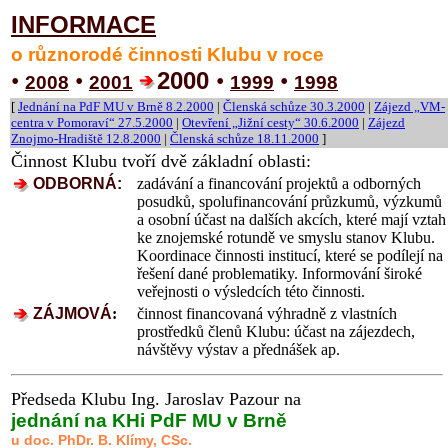
INFORMACE
o různorodé činnosti Klubu v roce
2000
•
•
•
•
2008
2001
1999
1998
[
Jednání na PdF MU v Brně 8.2.2000
|
Členská schůze 30.3.2000
|
Zájezd „VM-
centra v Pomoraví“ 27.5.2000
|
Otevření „Jižní cesty“ 30.6.2000
|
Zájezd
Znojmo-Hradiště 12.8.2000
|
Členská schůze 18.11.2000
]
Činnost Klubu tvoří dvě základní oblasti:
ODBORNÁ:
zadávání a financování projektů a odborných
posudků, spolufinancování průzkumů, výzkumů
a osobní účast na dalších akcích, které mají vztah
ke znojemské rotundě ve smyslu stanov Klubu.
Koordinace činnosti institucí, které se podílejí na
řešení dané problematiky. Informování široké
veřejnosti o výsledcích této činnosti.
ZÁJMOVÁ
:
činnost financovaná výhradně z vlastních
prostředků členů Klubu: účast na zájezdech,
návštěvy výstav a přednášek ap.
Předseda Klubu Ing. Jaroslav Pazour na
jednání na KHi PdF MU v Brně
u doc. PhDr. B. Klímy, CSc.