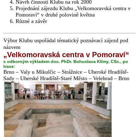
Návrh činnosti Klubu na rok 2000
Projednání zájezdu Klubu „Velkomoravská centra v
Pomoraví“ v druhé polovině května
Různé a závěr
Výbor Klubu uspořádal tématický poznávací zájezd pod
názvem
„Velkomoravská centra v Pomoraví“
s odborným výkladem doc. PhDr. Bohuslava Klímy, CSc., po
trase:
Brno – Valy u Mikulčic – Strážnice – Uherské Hradiště-
Sady – Uherské Hradiště-Staré Město – Velehrad – Brno