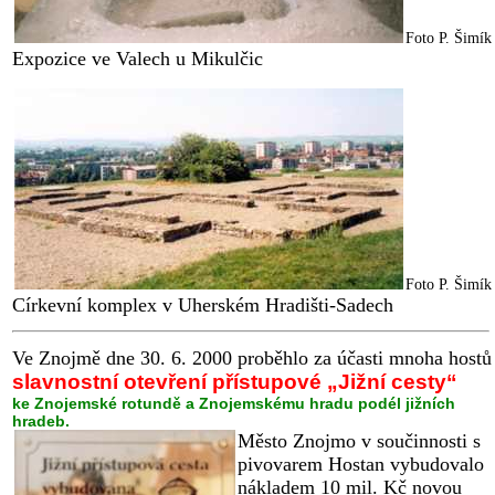
Foto P. Šimík
Expozice ve Valech u Mikulčic
Foto P. Šimík
Církevní komplex v Uherském Hradišti-Sadech
Ve Znojmě dne 30. 6. 2000 proběhlo za účasti mnoha hostů
slavnostní otevření přístupové „Jižní cesty“
ke Znojemské rotundě a Znojemskému hradu podél jižních
hradeb.
Město Znojmo v součinnosti s
pivovarem Hostan vybudovalo
nákladem 10 mil. Kč novou