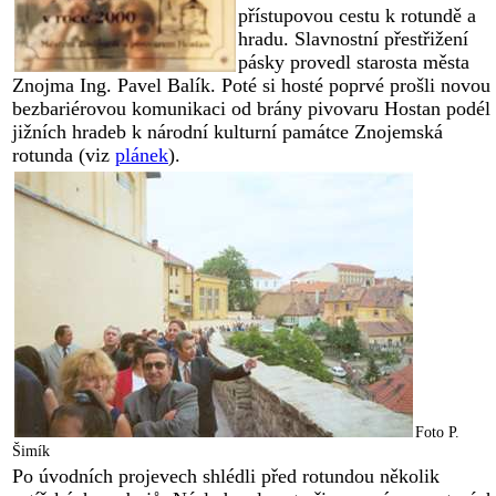
přístupovou cestu k rotundě a
hradu. Slavnostní přestřižení
pásky provedl starosta města
Znojma Ing. Pavel Balík. Poté si hosté poprvé prošli novou
bezbariérovou komunikaci od brány pivovaru Hostan podél
jižních hradeb k národní kulturní památce Znojemská
rotunda (viz
plánek
).
Foto P.
Šimík
Po úvodních projevech shlédli před rotundou několik