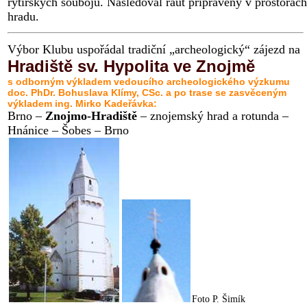
rytířských soubojů. Následoval raut připravený v prostorách
hradu.
Výbor Klubu uspořádal tradiční „archeologický“ zájezd na
Hradiště sv. Hypolita ve Znojmě
s odborným výkladem vedoucího archeologického výzkumu
doc. PhDr. Bohuslava Klímy, CSc. a po trase se zasvěceným
výkladem ing. Mirko Kadeřávka:
Brno –
Znojmo-Hradiště
– znojemský hrad a rotunda –
Hnánice – Šobes – Brno
Foto P. Šimík