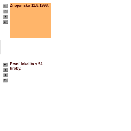
Znojemsko 11.8.1998.
První lokalita
s 54
hroby.