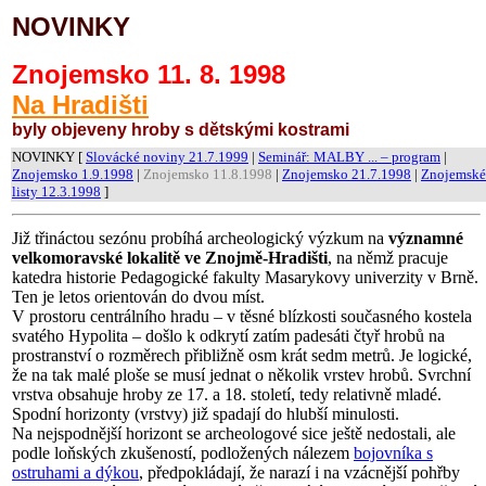
NOVINKY
Znojemsko 11. 8. 1998
Na Hradišti
byly objeveny hroby s dětskými kostrami
NOVINKY [
Slovácké noviny 21.7.1999
|
Seminář: MALBY ... – program
|
Znojemsko 1.9.1998
|
Znojemsko 11.8.1998
|
Znojemsko 21.7.1998
|
Znojemské
listy 12.3.1998
]
Již třináctou sezónu probíhá archeologický výzkum na
významné
velkomoravské lokalitě ve Znojmě-Hradišti
, na němž pracuje
katedra historie Pedagogické fakulty Masarykovy univerzity v Brně.
Ten je letos orientován do dvou míst.
V prostoru centrálního hradu – v těsné blízkosti současného kostela
svatého Hypolita – došlo k odkrytí zatím padesáti čtyř hrobů na
prostranství o rozměrech přibližně osm krát sedm metrů. Je logické,
že na tak malé ploše se musí jednat o několik vrstev hrobů. Svrchní
vrstva obsahuje hroby ze 17. a 18. století, tedy relativně mladé.
Spodní horizonty (vrstvy) již spadají do hlubší minulosti.
Na nejspodnější horizont se archeologové sice ještě nedostali, ale
podle loňských zkušeností, podložených nálezem
bojovníka s
ostruhami a dýkou
, předpokládají, že narazí i na vzácnější pohřby