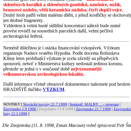
skleněných korálků a skleněných gombíků, náušnice, nožík,
bronzové ozdoby, větší keramická nádoba, čtyři slepičí vejce
.
Druhý hrob patřil velmi malému dítěti, z jehož kostřičky se dochoval
jen drobné fragmenty.
Vzhledem k velmi husté sídlištní koncentraci nálezů bude nutné
provést rovněž na sousedních parcelách další, velmi pečlivá
archeologická šetření.
Neméně důležitou je i otázka financování vykopávek. Výzkum
organizuje Nadace svatého Hypolita. Podle docenta Bohuslava
Klímy letos probíhající výzkum je zcela závislý na příspěvcích
sponzorů, neboť z Ministerstva kultury nedostali jedinou korunu,
přestože se jedná o v současné době
nejvýznamnější
velkomoravskou archeologickou lokalitu
.
Další informace včetně obrazové dokumentace naleznete pod heslem
HRADIŠTĚ tlačítko
VÝZKUM
.
NOVINKY [
Slovácké noviny 21.7.1999
|
Seminář: MALBY ... – program
|
Znojemsko 1.9.1998
|
Znojemsko 11.8.1998
|
Znojemsko 21.7.1998
|
Znojemské
listy 12.3.1998
]
Dle Znojemska (11. 8. 1998, Eman Macoun) volně zpracoval Petr Ši