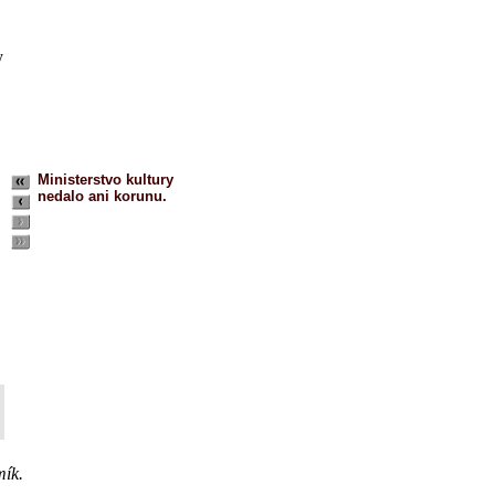
y
Ministerstvo
kultury
nedalo ani korunu.
mík.