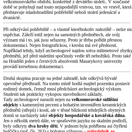
velkomoravského období, konkrétně z devátého století.. V současné
době se pohybují nad touto nejspodnější vrstvou, tzn. ve vrstvě, která
představuje mladohradištní pohřebiště neboli století jedenácté a
dvanácté.
Při odkrývání pohřebiště – a vlastně kteréhokoliv naleziště – nelze ni
uspěchat. Záleží totiž nejen na samotných předmětech, ale svůj
význam má i to, jak jsou seřazeny. Proto je třeba pořídit přesnou
dokumentaci. Nejen fotografickou, i kresba má své přednosti.
Například tehdy, když archeologové najdou sotva milimetrové zbytk
předmětů, jež před staletími spočinuly vedle těl nebožtíků. Proto také
na Hradišti jeden z čerstvých absolventů Masarykovy univerzity
provádí kresebnou dokumentaci.
Druhá skupina pracuje na jedné zahradě, kde odkrývá bývalé
opevněné předhradí. Na tomto místě hodlá majitel pozemku postavit
rodinný domek, čemuž musí předcházet archeologický výzkum.
Studenti tak prakticky vykopou stavebníkovi základy.
Tady archeologové narazili nejen na
velkomoravské sídlištní
objekty
s kamennými pecemi a bohatým inventářem keramických
předmětů (střepů) i kostí, ale v těsné blízkosti tehdejších obytných
domů se nacházely také
objekty hospodářské a kovářská dílna
.
Jen o několik metrů dále, ve sprašovém jazyku na skalním podloží,
byly odkryty
dva hroby dětí
. V jednom byla pohřbena asi čtyřletá
holčička (poř. čís. 263) s bohatou výbavou –
náhrdelník ze