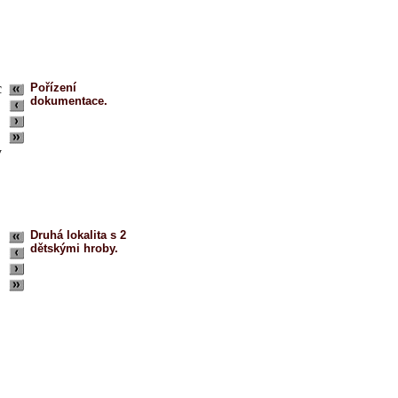
c
Pořízení
dokumentace.
y
Druhá lokalita
s 2
dětskými hroby.