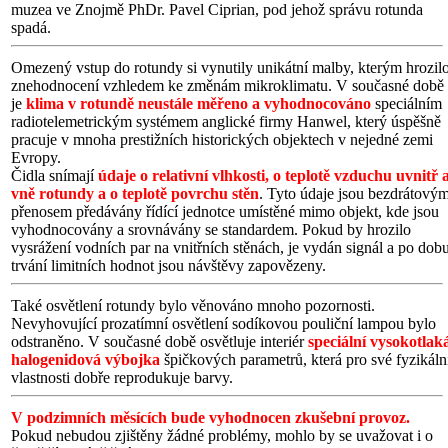
muzea ve Znojmě PhDr. Pavel Ciprian, pod jehož správu rotunda
spadá.
Omezený vstup do rotundy si vynutily unikátní malby, kterým hrozil
znehodnocení vzhledem ke změnám mikroklimatu. V současné době
je
klima v rotundě neustále měřeno a vyhodnocováno
speciálním
radiotelemetrickým systémem anglické firmy Hanwel, který úspěšně
pracuje v mnoha prestižních historických objektech v nejedné zemi
Evropy.
Čidla snímají
údaje o relativní vlhkosti, o teplotě vzduchu uvnitř 
vně rotundy a o teplotě povrchu stěn
. Tyto údaje jsou bezdrátový
přenosem předávány řídící jednotce umístěné mimo objekt, kde jsou
vyhodnocovány a srovnávány se standardem. Pokud by hrozilo
vysrážení vodních par na vnitřních stěnách, je vydán signál a po dob
trvání limitních hodnot jsou návštěvy zapovězeny.
Také osvětlení rotundy bylo věnováno mnoho pozornosti.
Nevyhovující prozatímní osvětlení sodíkovou pouliční lampou bylo
odstraněno. V současné době osvětluje interiér
speciální vysokotlak
halogenidová výbojka
špičkových parametrů, která pro své fyzikáln
vlastnosti dobře reprodukuje barvy.
V podzimních měsících bude vyhodnocen zkušební provoz.
Pokud nebudou zjištěny žádné problémy, mohlo by se uvažovat i o