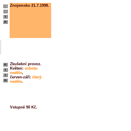
Znojemsko 21.7.1998.
Zkušební provoz.
Květen:
sobota-
neděle
,
červen-září:
úterý-
neděle
.
Vstupné 90 Kč.