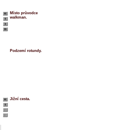
Místo průvodce
walkman.
Podzemí rotundy.
Jižní cesta.