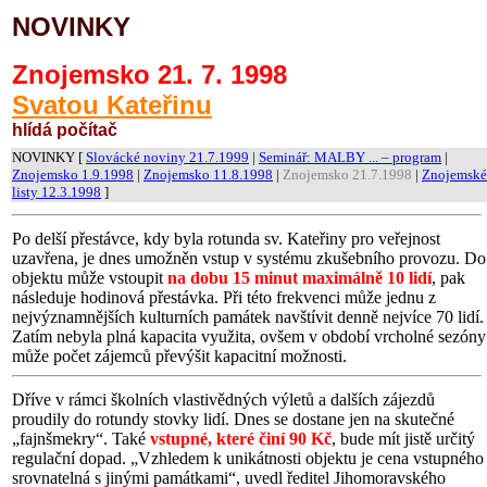
NOVINKY
Znojemsko 21. 7. 1998
Svatou Kateřinu
hlídá počítač
NOVINKY [
Slovácké noviny 21.7.1999
|
Seminář: MALBY ... – program
|
Znojemsko 1.9.1998
|
Znojemsko 11.8.1998
|
Znojemsko 21.7.1998
|
Znojemské
listy 12.3.1998
]
Po delší přestávce, kdy byla rotunda sv. Kateřiny pro veřejnost
uzavřena, je dnes umožněn vstup v systému zkušebního provozu. Do
objektu může vstoupit
na dobu 15 minut maximálně 10 lidí
, pak
následuje hodinová přestávka. Při této frekvenci může jednu z
nejvýznamnějších kulturních památek navštívit denně nejvíce 70 lidí.
Zatím nebyla plná kapacita využita, ovšem v období vrcholné sezóny
může počet zájemců převýšit kapacitní možnosti.
Dříve v rámci školních vlastivědných výletů a dalších zájezdů
proudily do rotundy stovky lidí. Dnes se dostane jen na skutečné
„fajnšmekry“. Také
vstupné, které činí 90 Kč
, bude mít jistě určitý
regulační dopad. „Vzhledem k unikátnosti objektu je cena vstupného
srovnatelná s jinými památkami“, uvedl ředitel Jihomoravského