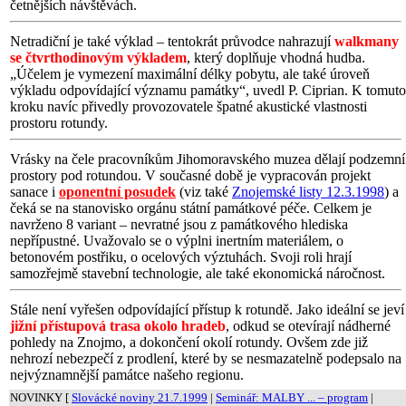
četnějších návštěvách.
Netradiční je také výklad – tentokrát průvodce nahrazují
walkmany
se čtvrthodinovým výkladem
, který doplňuje vhodná hudba.
„Účelem je vymezení maximální délky pobytu, ale také úroveň
výkladu odpovídající významu památky“, uvedl P. Ciprian. K tomuto
kroku navíc přivedly provozovatele špatné akustické vlastnosti
prostoru rotundy.
Vrásky na čele pracovníkům Jihomoravského muzea dělají podzemní
prostory pod rotundou. V současné době je vypracován projekt
sanace i
oponentní posudek
(viz také
Znojemské listy 12.3.1998
) a
čeká se na stanovisko orgánu státní památkové péče. Celkem je
navrženo 8 variant – nevratné jsou z památkového hlediska
nepřípustné. Uvažovalo se o výplni inertním materiálem, o
betonovém postřiku, o ocelových výztuhách. Svoji roli hrají
samozřejmě stavební technologie, ale také ekonomická náročnost.
Stále není vyřešen odpovídající přístup k rotundě. Jako ideální se jeví
jižní přístupová trasa okolo hradeb
, odkud se otevírají nádherné
pohledy na Znojmo, a dokončení okolí rotundy. Ovšem zde již
nehrozí nebezpečí z prodlení, které by se nesmazatelně podepsalo na
nejvýznamnější památce našeho regionu.
NOVINKY [
Slovácké noviny 21.7.1999
|
Seminář: MALBY ... – program
|