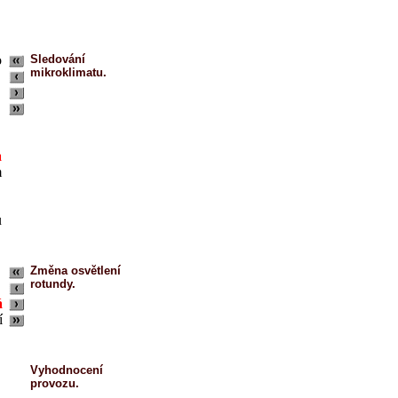
o
Sledování
mikroklimatu.
a
m
u
Změna osvětlení
rotundy.
á
í
Vyhodnocení
provozu.